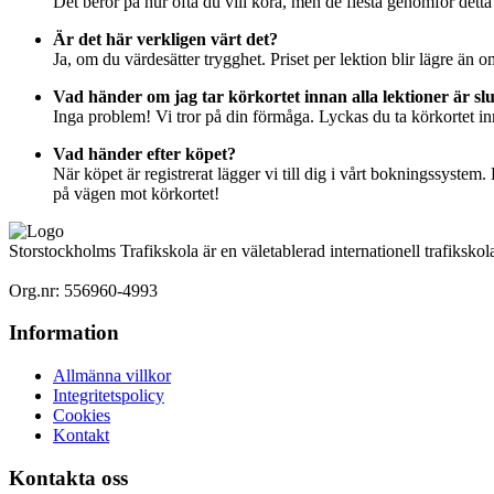
Det beror på hur ofta du vill köra, men de flesta genomför dett
Är det här verkligen värt det?
Ja, om du värdesätter trygghet. Priset per lektion blir lägre än 
Vad händer om jag tar körkortet innan alla lektioner är sl
Inga problem! Vi tror på din förmåga. Lyckas du ta körkortet inn
Vad händer efter köpet?
När köpet är registrerat lägger vi till dig i vårt bokningssystem
på vägen mot körkortet!
Storstockholms Trafikskola är en väletablerad internationell trafikskola
Org.nr: 556960-4993
Information
Allmänna villkor
Integritetspolicy
Cookies
Kontakt
Kontakta oss