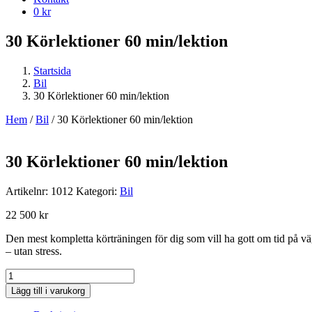
0 kr
30 Körlektioner 60 min/lektion
Startsida
Bil
30 Körlektioner 60 min/lektion
Hem
/
Bil
/ 30 Körlektioner 60 min/lektion
30 Körlektioner 60 min/lektion
Artikelnr:
1012
Kategori:
Bil
22 500
kr
Den mest kompletta körträningen för dig som vill ha gott om tid på v
– utan stress.
30
Körlektioner
Lägg till i varukorg
60
min/lektion