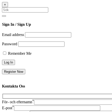
×
Sök
efter:
Search
Sign In
/ Sign Up
Email address
Password
Remember Me
Register Now
Kontakta
Oss
*
För- och efternamn
*
E-post