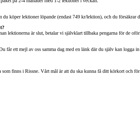
a paket på 2-4 månader med 1-2 lektioner i veckan.
om du köper lektioner löpande (endast 749 kr/lektion), och du försäkrar d
ut?
an lektionerna är slut, betalar vi självklart tillbaka pengarna för de of
. Du får ett mejl av oss samma dag med en länk där du själv kan logga in
 som finns i Rissne. Vårt mål är att du ska kunna få ditt körkort och för