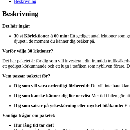
Beskrivning
mängd
Beskrivning
Det här ingår:
30 st Körlektioner á 60 min:
Ett gediget antal lektioner som ge
djupet i de moment du känner dig osäker på.
Varför välja 30 lektioner?
Det här paketet är för dig som vill investera i din framtida trafiksäkerh
ett gediget körkunnande och ett lugn i trafiken som nybliven förare. D
Vem passar paketet för?
Dig som vill vara ordentligt förberedd:
Du vill inte bara klar
Dig som kanske känner dig lite nervös:
Mer tid i bilen gör at
Dig som satsar på yrkeskörning eller mycket bilåkande:
En 
Vanliga frågor om paketet:
Hur lång tid tar det?