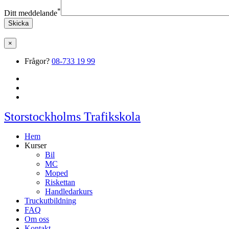
*
Ditt meddelande
×
Frågor?
08-733 19 99
Storstockholms Trafikskola
Hem
Kurser
Bil
MC
Moped
Riskettan
Handledarkurs
Truckutbildning
FAQ
Om oss
Kontakt