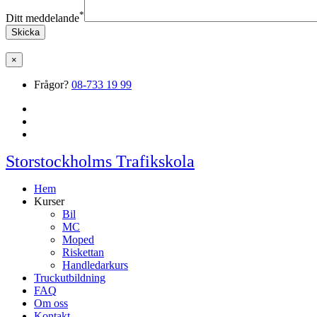
*
Ditt meddelande
×
Frågor?
08-733 19 99
Storstockholms Trafikskola
Hem
Kurser
Bil
MC
Moped
Riskettan
Handledarkurs
Truckutbildning
FAQ
Om oss
Kontakt