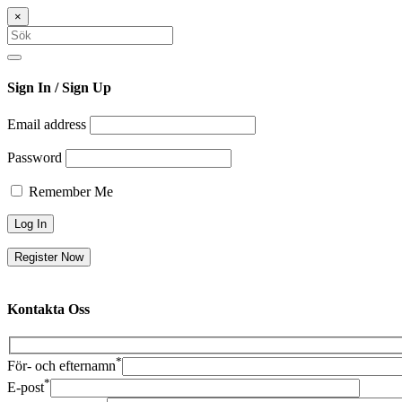
×
Sök
efter:
Search
Sign In
/ Sign Up
Email address
Password
Remember Me
Register Now
Kontakta
Oss
*
För- och efternamn
*
E-post