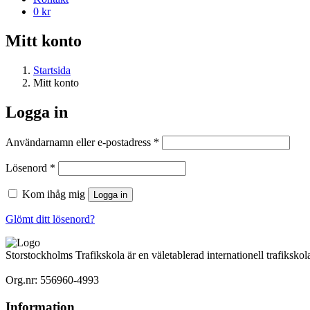
0 kr
Mitt konto
Startsida
Mitt konto
Logga in
Obligatoriskt
Användarnamn eller e-postadress
*
Obligatoriskt
Lösenord
*
Kom ihåg mig
Logga in
Glömt ditt lösenord?
Storstockholms Trafikskola är en väletablerad internationell trafikskola
Org.nr: 556960-4993
Information