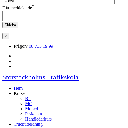
E-post
*
Ditt meddelande
×
Frågor?
08-733 19 99
Storstockholms Trafikskola
Hem
Kurser
Bil
MC
Moped
Riskettan
Handledarkurs
Truckutbildning