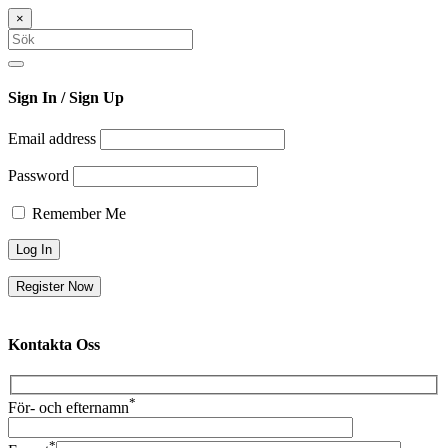
×
Sök
efter:
Search
Sign In
/ Sign Up
Email address
Password
Remember Me
Register Now
Kontakta
Oss
*
För- och efternamn
*